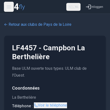
4
fly
🇳🇱
NL
Inloggen
← Retour aux clubs de
Pays de la Loire
LF4457 - Campbon La
Berthelière
Base ULM ouverte tous types. ULM club de
l'Ouest.
Coordonnées
La Berthelière
Voir le téléphone
Téléphone :