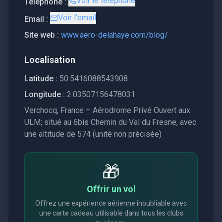
Voir le téléphone
Téléphone :
Voir l'email
Email :
Site web :
www.aero-delahaye.com/blog/
Localisation
Latitude :
50.5416088543908
Longitude :
2.03507156478031
Verchocq, France – Aérodrome Privé Ouvert aux
ULM; situé au 6bis Chemin du Val du Fresne, avec
une altitude de 574 (unité non précisée)
🎁
Offrir un vol
Offrez une expérience aérienne inoubliable avec
une carte cadeau utilisable dans tous les clubs