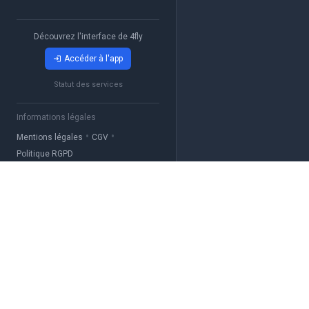
Découvrez l'interface de 4fly
Accéder à l'app
Statut des services
Informations légales
•
•
Mentions légales
CGV
Politique RGPD
4fly
La solution simple pou
gérer votre club
aéronautique.