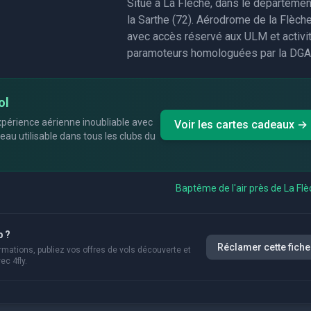
Situé à La Flèche, dans le départemen
la Sarthe (72). Aérodrome de la Flèche
avec accès réservé aux ULM et activi
paramoteurs homologuées par la DGA
ol
périence aérienne inoubliable avec
Voir les cartes cadeaux →
eau utilisable dans tous les clubs du
Baptême de l'air près de
La Fl
b ?
Réclamer cette fiche
rmations, publiez vos offres de vols découverte et
ec 4fly.