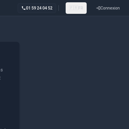
🇫🇷
01 59 24 04 52
FR
Connexion
ès
t