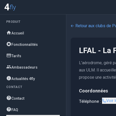
4
fly
PRODUIT
← Retour aux clubs de
Pa
Accueil
Fonctionnalités
LFAL - La 
Tarifs
L'aérodrome, géré pa
Ambassadeurs
aux ULM. Il accueil
propose une activit
Actualités 4fly
CONTACT
Coordonnées
Contact
Voir 
Téléphone :
FAQ