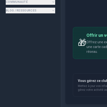
COMMUNAUTÉ
BLOG / RESSOURCES
Offrir un v
🎁
Offrez une ex
une carte cad
réseau.
Vous gérez ce clu
Mettez à jour vos info
gérez votre activité av