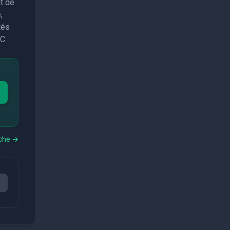
t de
,
tés
C.
èche
→