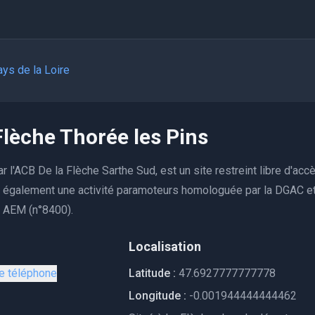
ys de la Loire
Flèche Thorée les Pins
r l'ACB De la Flèche Sarthe Sud, est un site restreint libre d'acc
le également une activité paramoteurs homologuée par la DGAC e
é AEM (n°8400).
Localisation
le téléphone
Latitude :
47.6927777777778
Longitude :
-0.001944444444462