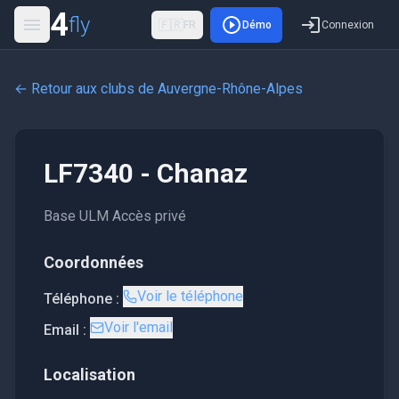
4
fly
🇫🇷
FR
Démo
Connexion
← Retour aux clubs de
Auvergne-Rhône-Alpes
LF7340 - Chanaz
Base ULM Accès privé
Coordonnées
Voir le téléphone
Téléphone :
Voir l'email
Email :
Localisation