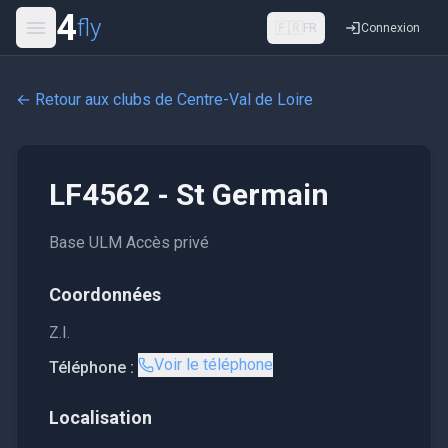
4
fly
🇫🇷
FR
Connexion
← Retour aux clubs de
Centre-Val de Loire
LF4562 - St Germain
Base ULM Accès privé
Coordonnées
Z.I.
Voir le téléphone
Téléphone :
Localisation