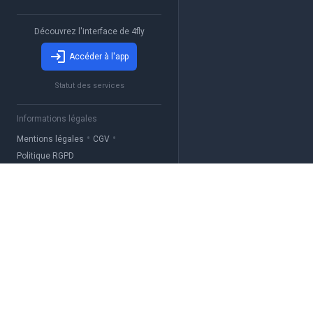
Découvrez l'interface de 4fly
Accéder à l'app
Statut des services
Informations légales
•
•
Mentions légales
CGV
Politique RGPD
4fly
La solution simple pou
gérer votre club
aéronautique.