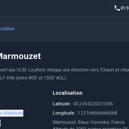
01 5
citanie
Marmouzet
rt aux ULM. La photo indique une direction vers l'Ouest et situ
LF-R46 (entre 800' et 1500' AGL).
Localisation
Latitude :
43.2454220201056
le téléphone
Longitude :
1.23166666666668
Marmouzet, Rieux-Vovestre, France.
l