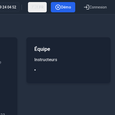
🇫🇷
9 24 04 52
FR
Démo
Connexion
Équipe
Instructeurs
e