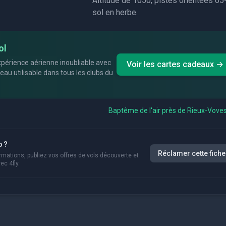
Altitude de 1050, pistes orientées 05
sol en herbe.
ol
périence aérienne inoubliable avec
Voir les cartes cadeaux →
eau utilisable dans tous les clubs du
Baptême de l'air près de
Rieux-Voves
b ?
Réclamer cette fiche
rmations, publiez vos offres de vols découverte et
ec 4fly.