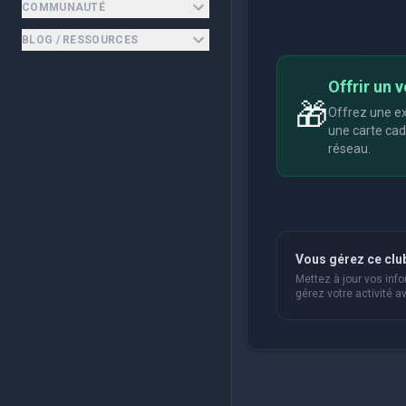
COMMUNAUTÉ
BLOG / RESSOURCES
Offrir un v
🎁
Offrez une ex
une carte cad
réseau.
Vous gérez ce clu
Mettez à jour vos info
gérez votre activité av