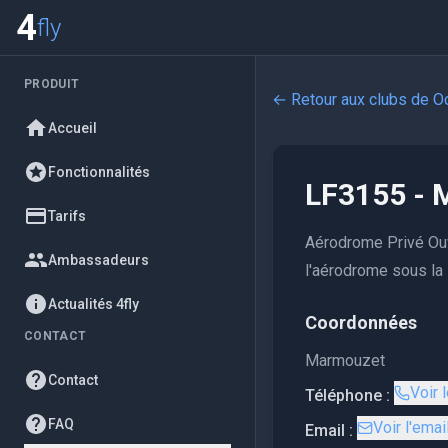
4
fly
PRODUIT
← Retour aux clubs de
Oc
Accueil
Fonctionnalités
LF3155 - 
Tarifs
Aérodrome Privé Ouve
Ambassadeurs
l'aérodrome sous la 
Actualités 4fly
Coordonnées
CONTACT
Marmouzet
Contact
Voir 
Téléphone :
FAQ
Voir l'emai
Email :