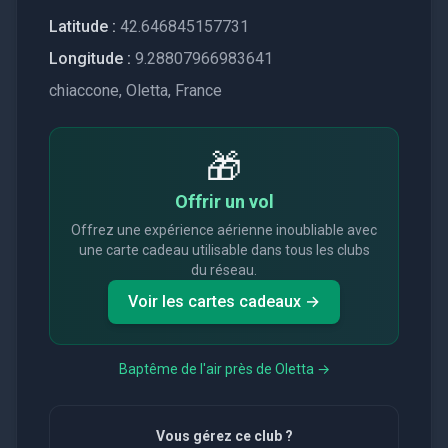
Latitude :
42.646845157731
Longitude :
9.28807966983641
chiaccone, Oletta, France
🎁
Offrir un vol
Offrez une expérience aérienne inoubliable avec
une carte cadeau utilisable dans tous les clubs
du réseau.
Voir les cartes cadeaux →
Baptême de l'air près de
Oletta
→
Vous gérez ce club ?