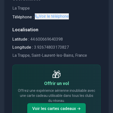
La Trappe
Voir le téléphone
Téléphone :
Localisation
Latitude :
44.600669640398
Longitude :
3.92674803173827
La Trappe, Saint-Laurent-les-Bains, France
🎁
Offrir un vol
Offrez une expérience aérienne inoubliable avec
une carte cadeau utilisable dans tous les clubs
du réseau.
Voir les cartes cadeaux →