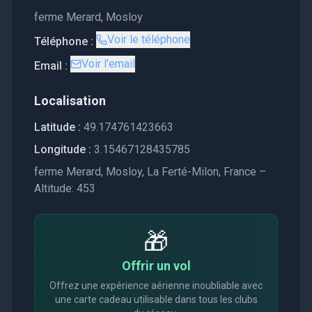
ferme Merard, Mosloy
Voir le téléphone
Téléphone :
Voir l'email
Email :
Localisation
Latitude :
49.174761423663
Longitude :
3.15467128435785
ferme Merard, Mosloy, La Ferté-Milon, France –
Altitude: 453
🎁
Offrir un vol
Offrez une expérience aérienne inoubliable avec
une carte cadeau utilisable dans tous les clubs