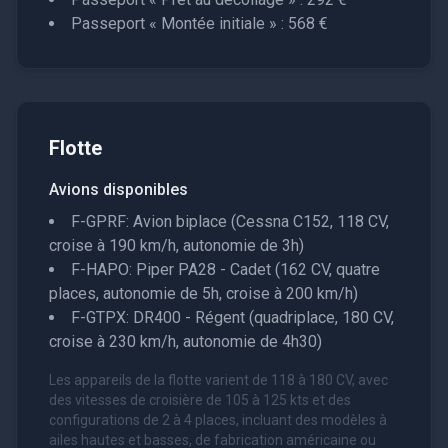
Passeport « Montée initiale » : 568 €
Flotte
Avions disponibles
F-GPRF: Avion biplace (Cessna C152, 118 CV,
croise à 190 km/h, autonomie de 3h)
F-HAPO: Piper PA28 - Cadet (162 CV, quatre
places, autonomie de 5h, croise à 200 km/h)
F-GTPX: DR400 - Régent (quadriplace, 180 CV,
croise à 230 km/h, autonomie de 4h30)
Les appareils de la flotte varient de 118 à 180 CV, avec
des vitesses de croisière de 105 à 125 kts et des
configurations de 2 à 4 places, incluant des modèles à
ailes hautes et basses, de fabrication américaine ou