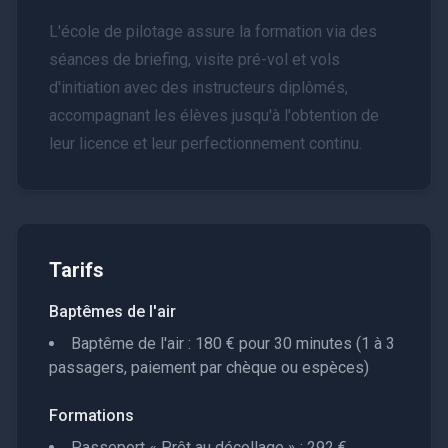
L'école de pilotage assure la formation via des
séances de briefing, visite pré-vol et vols
d'initiation avec des instructeurs diplômés,
accompagnant les élèves jusqu'à l'obtention de
leur licence et leur perfectionnement continu.
Tarifs
Baptêmes de l'air
Baptême de l'air : 180 € pour 30 minutes (1 à 3
passagers, paiement par chèque ou espèces)
Formations
Passeport « Prêt au décollage » : 292 €